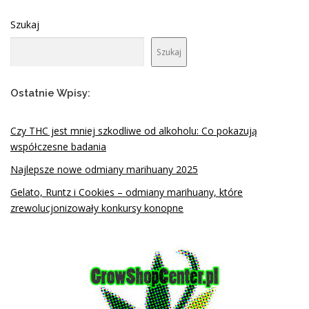
Szukaj
Szukaj
Ostatnie Wpisy:
Czy THC jest mniej szkodliwe od alkoholu: Co pokazują
współczesne badania
Najlepsze nowe odmiany marihuany 2025
Gelato, Runtz i Cookies – odmiany marihuany, które
zrewolucjonizowały konkursy konopne