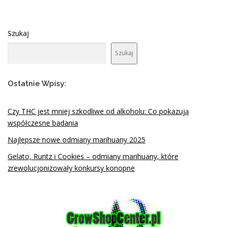
Szukaj
Szukaj
Ostatnie Wpisy:
Czy THC jest mniej szkodliwe od alkoholu: Co pokazują
współczesne badania
Najlepsze nowe odmiany marihuany 2025
Gelato, Runtz i Cookies – odmiany marihuany, które
zrewolucjonizowały konkursy konopne