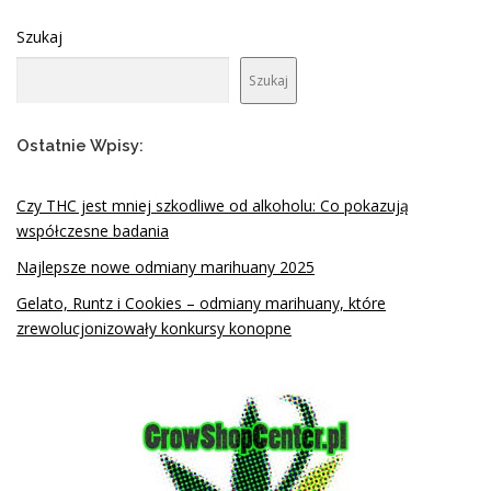
Szukaj
Szukaj
Ostatnie Wpisy:
Czy THC jest mniej szkodliwe od alkoholu: Co pokazują
współczesne badania
Najlepsze nowe odmiany marihuany 2025
Gelato, Runtz i Cookies – odmiany marihuany, które
zrewolucjonizowały konkursy konopne