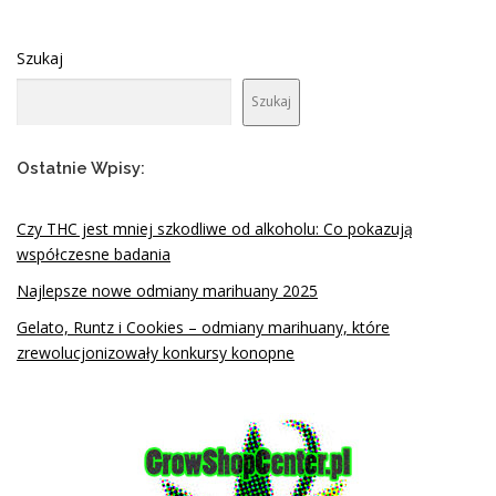
Szukaj
Szukaj
Ostatnie Wpisy:
Czy THC jest mniej szkodliwe od alkoholu: Co pokazują
współczesne badania
Najlepsze nowe odmiany marihuany 2025
Gelato, Runtz i Cookies – odmiany marihuany, które
zrewolucjonizowały konkursy konopne