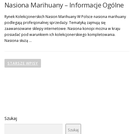
Nasiona Marihuany – Informacje Ogólne
Rynek Kolekcjonerskich Nasion Marihuany W Polsce nasiona marihuany
podlegają profesjonalnej sprzedaży. Tematyką zajmują się
zaawansowane sklepy internetowe. Nasiona konopi można w kraju
posiadać pod warunkiem ich kolekcjonerskiego kompletowania.
Nasiona służą …
N
a
STARSZE WPISY
w
i
g
a
c
j
a
Szukaj
p
Szukaj
o