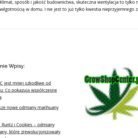
Klimat, sposób i jakość budownictwa, skuteczna wentylacja to tylko n
wilgotnością w domu. I nie jest to już tylko kwestia nieprzyjemneg
nie Wpisy:
C jest mniej szkodliwe od
lu: Co pokazują współczesne
a
sze nowe odmiany marihuany
, Runtz i Cookies – odmiany
any, które zrewolucjonizowały