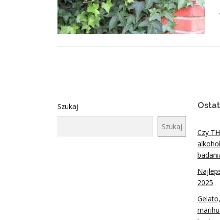
Ostat
Szukaj
Szukaj
Czy TH
alkoho
badani
Najlep
2025
Gelato
marihu