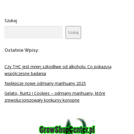
Szukaj
Szukaj
Ostatnie Wpisy:
Czy THC jest mniej szkodliwe od alkoholu: Co pokazują
współczesne badania
Najlepsze nowe odmiany marihuany 2025
Gelato, Runtz i Cookies – odmiany marihuany, które
zrewolucjonizowały konkursy konopne