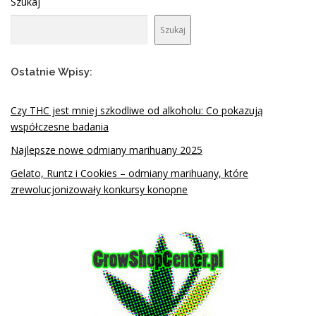
Szukaj
Szukaj
Ostatnie Wpisy:
Czy THC jest mniej szkodliwe od alkoholu: Co pokazują
współczesne badania
Najlepsze nowe odmiany marihuany 2025
Gelato, Runtz i Cookies – odmiany marihuany, które
zrewolucjonizowały konkursy konopne