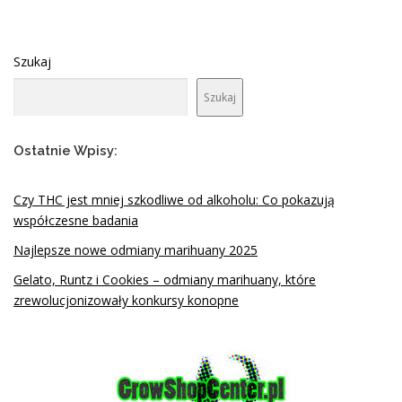
Szukaj
Szukaj
Ostatnie Wpisy:
Czy THC jest mniej szkodliwe od alkoholu: Co pokazują
współczesne badania
Najlepsze nowe odmiany marihuany 2025
Gelato, Runtz i Cookies – odmiany marihuany, które
zrewolucjonizowały konkursy konopne